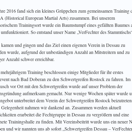
hre 2016 fand sich ein kleines Grüppchen zum gemeinsamen Training 
(Historical European Martial Arts) zusammen. Bei unserem
sorischem Trainingsort wurde ein Baumstumpf eines gefällten Baumes a
 umfunktioniert. So entstand unser Name „VerFechter des Stammtischs
 kamen und gingen und das Ziel einen eigenen Verein in Dessau zu
en wurde, aufgrund der unbeständigen Anzahl an Mitstreitern und zu
ger Anzahl schwer erreichbar.
mehrjährigem Training beschlossen einige Mitglieder für ihr erstes
event nach Bad Doberan zu den Schwertgreifen Rostock zu fahren. Im
usch vor Ort mit den Schwertgreifen wurde auf unser Problem der
nsgründung aufmerksam gemacht. Nur wenige Wochen später wurde u
ngebot unterbreitet dem Verein der Schwertgreifen Rostock beizutreten
 Gelegenheit nahmen wir dankend an. Zusammen werden aktuell
chkeiten erarbeitet die Fechtgruppe in Dessau zu vergrößern und eine
nete Trainingshalle zu finden. Mit Vereinsbeitritt wurde uns ein neuer
en und wir nannten uns ab sofort „Schwertgreifen Dessau – VerFechte