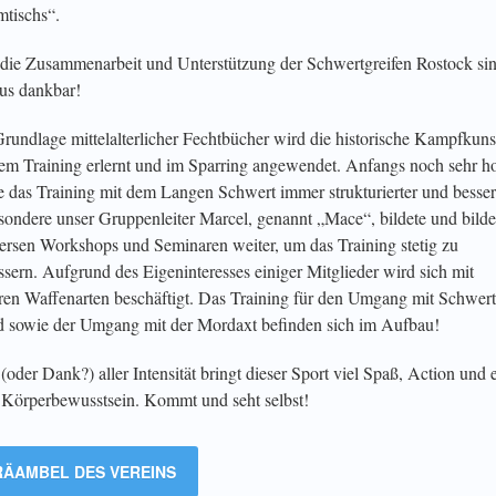
tischs“.
die Zusammenarbeit und Unterstützung der Schwertgreifen Rostock si
us dankbar!
rundlage mittelalterlicher Fechtbücher wird die historische Kampfkuns
em Training erlernt und im Sparring angewendet. Anfangs noch sehr ho
 das Training mit dem Langen Schwert immer strukturierter und besser
sondere unser Gruppenleiter Marcel, genannt „Mace“, bildete und bilde
versen Workshops und Seminaren weiter, um das Training stetig zu
ssern. Aufgrund des Eigeninteresses einiger Mitglieder wird sich mit
ren Waffenarten beschäftigt. Das Training für den Umgang mit Schwer
d sowie der Umgang mit der Mordaxt befinden sich im Aufbau!
 (oder Dank?) aller Intensität bringt dieser Sport viel Spaß, Action und 
 Körperbewusstsein. Kommt und seht selbst!
RÄAMBEL DES VEREINS