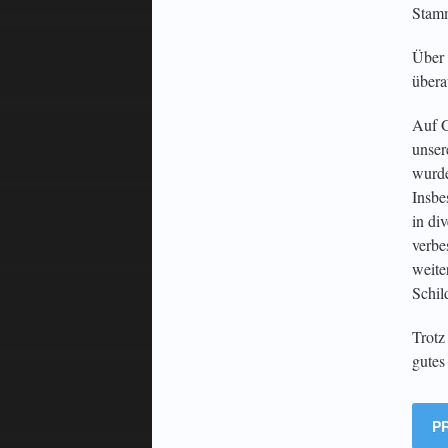
Stamm
Über 
übera
Auf G
unser
wurde
Insbe
in di
verbe
weite
Schil
Trotz
gutes
P