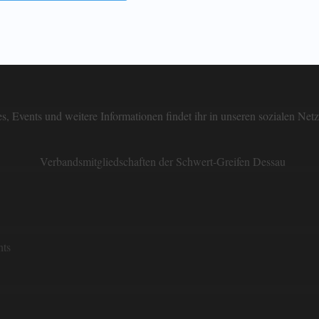
es, Events und weitere Informationen findet ihr in unseren sozialen Net
Verbandsmitgliedschaften der Schwert-Greifen Dessau
hts