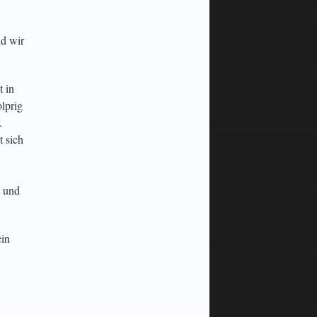
nd wir
t in
lprig
.
t sich
t und
ein