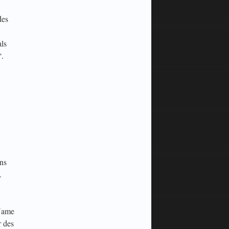
des
ls
“.
ns
.
 Name
r des