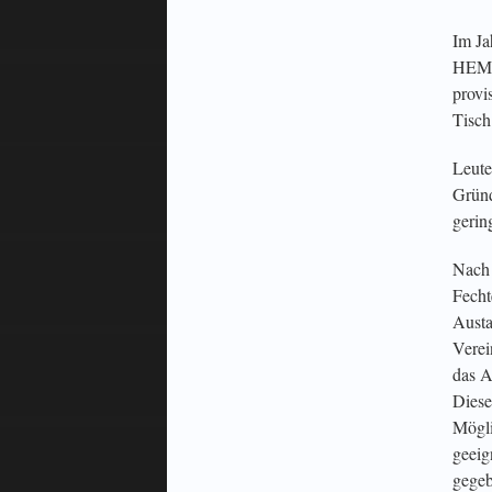
Im Ja
HEMA 
provi
Tisch
Leute
Gründ
gerin
Nach 
Fecht
Austa
Verei
das A
Diese
Mögli
geeig
gegeb