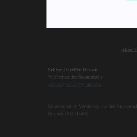
Aktuell
Schwert Greifen Dessau
VerFechter des Stammtischs
schwertgreifen@gmail.com
Eingetragen im Vereinsregister des Amtsgeric
Rostock (VR 10460)